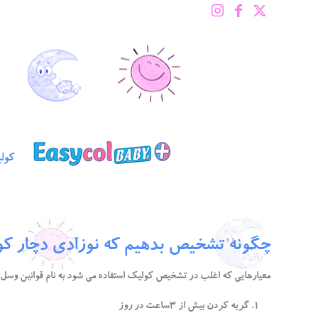
کول
چگونه تشخیص بدهیم که نوزادی دچار ک
معیارهایی که اغلب در تشخیص کولیک استفاده می شود به نام قوانین وسل یا “قانون 3” شناخته می شوند و که در حقیقت براساس سه معیار سا
گریه کردن بیش از 3ساعت در روز